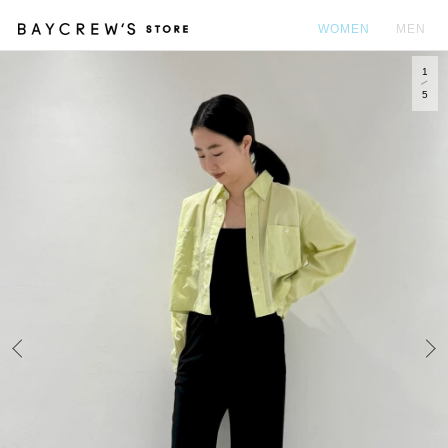
WOMEN
MEN
1
カ
5
Prev