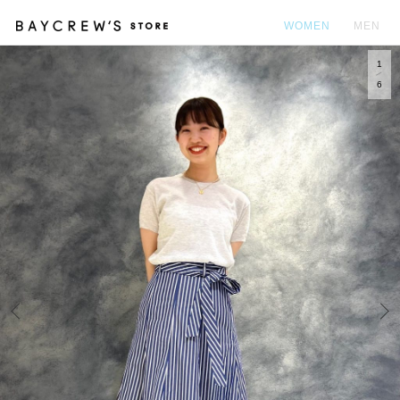
WOMEN
MEN
1
カ
6
Prev