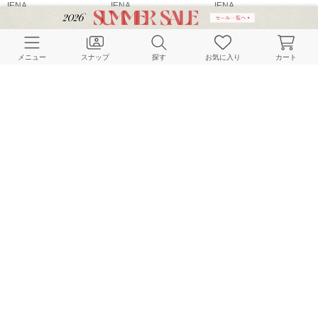
IENA
IENA
IENA
165cm
158cm
166cm
メニュー
スナップ
探す
お気に入り
カート
IENA
IENA
IENA
153cm
160cm
155cm
HOME
スナップ
IENA
rinaのスナップ
BAYCREW’S STORE 公式アプリ