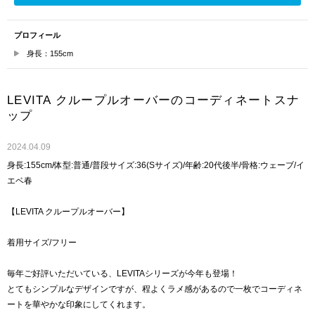
プロフィール
身長：155cm
LEVITA クループルオーバーのコーディネートスナ
ップ
2024.04.09
身長:155cm/体型:普通/普段サイズ:36(Sサイズ)/年齢:20代後半/骨格:ウェーブ/イ
エベ春
【LEVITA クループルオーバー】
着用サイズ/フリー
毎年ご好評いただいている、LEVITAシリーズが今年も登場！
とてもシンプルなデザインですが、程よくラメ感があるので一枚でコーディネ
ートを華やかな印象にしてくれます。