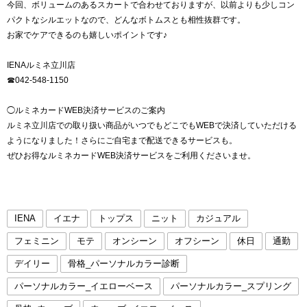
今回、ボリュームのあるスカートで合わせておりますが、以前よりも少しコン
パクトなシルエットなので、どんなボトムスとも相性抜群です。
お家でケアできるのも嬉しいポイントです♪
IENAルミネ立川店
☎︎042-548-1150
◯ルミネカードWEB決済サービスのご案内
ルミネ立川店での取り扱い商品がいつでもどこでもWEBで決済していただける
ようになりました！さらにご自宅まで配送できるサービスも。
ぜひお得なルミネカードWEB決済サービスをご利用くださいませ。
IENA
イエナ
トップス
ニット
カジュアル
フェミニン
モテ
オンシーン
オフシーン
休日
通勤
デイリー
骨格_パーソナルカラー診断
パーソナルカラー_イエローベース
パーソナルカラー_スプリング