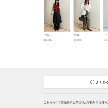
IENA
IENA
LE
156cm
156cm
15
よくあ
ご利用ガイド
店舗検索
企業情報
お客様対応方針
利