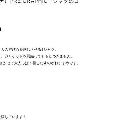
ナ】PRE GRAPHIC Tシャツのコ
ツ】
大人の遊び心を感じさせるTシャツ。
で、ジャケットを羽織ってももたつきません。
をきかせて大人っぽく着こなすのがおすすめです。
投稿しています！