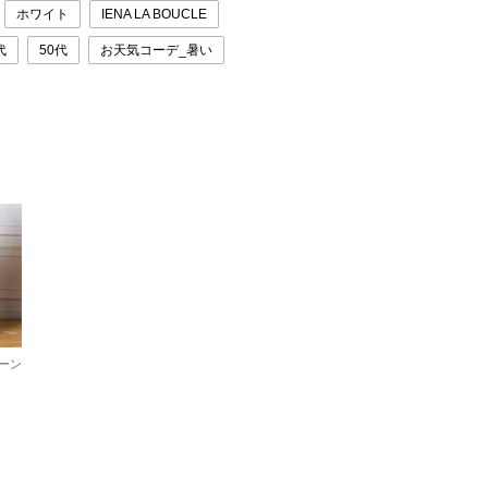
ホワイト
IENA LA BOUCLE
代
50代
お天気コーデ_暑い
ーン