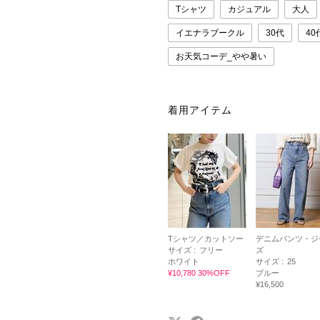
Tシャツ
カジュアル
大人
イエナラブークル
30代
40
お天気コーデ_やや暑い
着用アイテム
Tシャツ／カットソー
デニムパンツ・ジ
サイズ :
フリー
ズ
ホワイト
サイズ :
25
¥10,780 30%OFF
ブルー
¥16,500