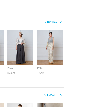
VIEW ALL
IENA
IENA
156cm
156cm
VIEW ALL