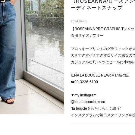
【ROSEANNA/ローズアン
ーディネートスナップ
Next
2024.04.05
【ROSEANNA PRE GRAPHIC Tシャ
着用サイズ：フリー
フロッキープリントのグラフィックが
大きすぎず小さすぎずなサイズ感なの
カジュアルなTシャツはヒールに小物
IENA LA BOUCLE NEWoMan新宿店
☎︎03-3226-5100
▼my instagram
@ienalaboucle.maru
"la boucleをわたしらしく纏う"
インスタグラムで毎日スタイリングを