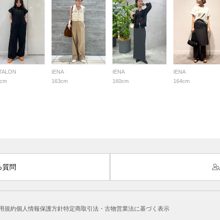
 TALON
IENA
IENA
IENA
6cm
163cm
160cm
164cm
る質問
用規約
個人情報保護方針
特定商取引法・古物営業法に基づく表示