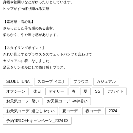
身幅や袖回りなどがゆったりとしています。
ヒップがすっぽり隠れる丈感
【素材感・着心地】
さらっとした落ち感のある素材。
柔らかく、やや透け感があります。
【スタイリングポイント】
きれい見えするブラウスをスウェットパンツと合わせて
カジュアルに着こなしました。
足元をサンダルにして抜け感もプラス。
SLOBE IENA
スローブ イエナ
ブラウス
カジュアル
オフシーン
休日
デイリー
春
夏
SS
ホワイト
お天気コーデ_暑い
お天気コーデ_やや暑い
お天気コーデ_過ごしやすい
夏コーデ
春コーデ
2024
予約10%OFFキャンペーン_2024.03