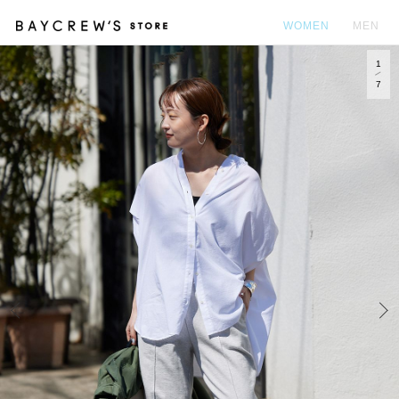
WOMEN
MEN
1
カ
7
Prev