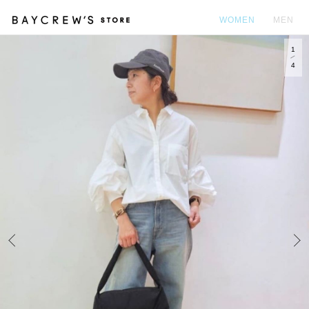
WOMEN
MEN
1
カ
4
Prev