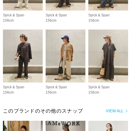
Spick & Span
Spick & Span
Spick & Span
156cm
156cm
156cm
Spick & Span
Spick & Span
Spick & Span
156cm
156cm
156cm
このブランドのその他のスナップ
VIEW ALL