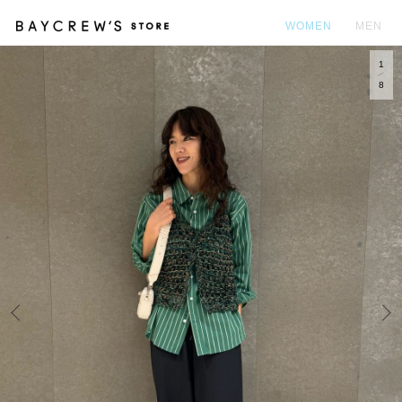
WOMEN
MEN
1
カ
8
Prev