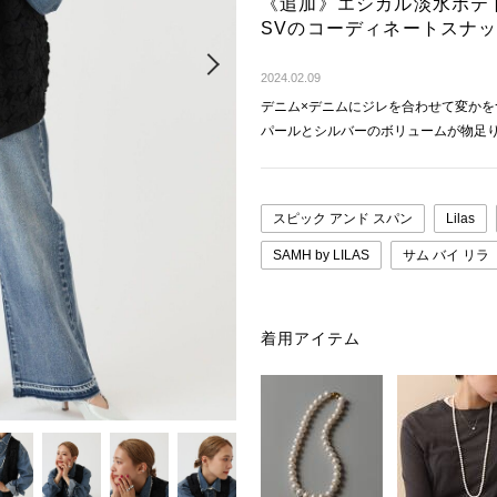
《追加》エシカル淡水ポテト
SVのコーディネートスナ
Next
2024.02.09
デニム×デニムにジレを合わせて変かを
パールとシルバーのボリュームが物足
スピック アンド スパン
Lilas
SAMH by LILAS
サム バイ リラ
着用アイテム