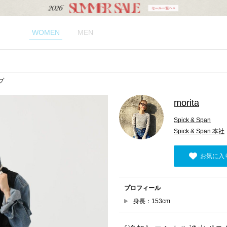
WOMEN
MEN
ップ
morita
Spick & Span
Spick & Span 本社
お気に入
プロフィール
身長：153cm