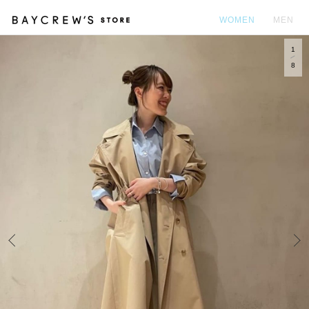
WOMEN
MEN
1
カ
8
Prev