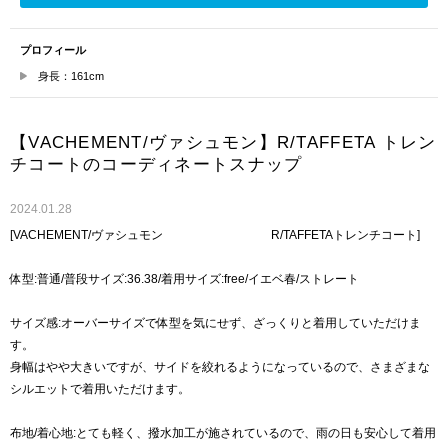
プロフィール
身長：161cm
【VACHEMENT/ヴァシュモン】R/TAFFETA トレン
チコートのコーディネートスナップ
2024.01.28
[VACHEMENT/ヴァシュモン R/TAFFETAトレンチコート]
体型:普通/普段サイズ:36.38/着用サイズ:free/イエベ春/ストレート
サイズ感:オーバーサイズで体型を気にせず、ざっくりと着用していただけま
す。
身幅はやや大きいですが、サイドを絞れるようになっているので、さまざまな
シルエットで着用いただけます。
布地/着心地:とても軽く、撥水加工が施されているので、雨の日も安心して着用