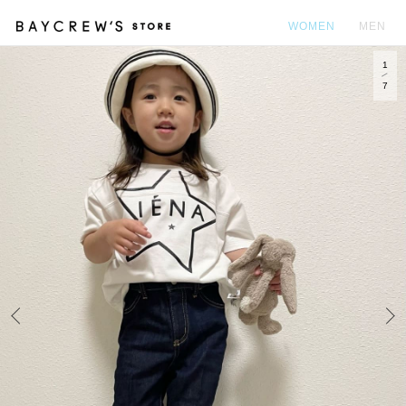
WOMEN
MEN
1
カ
7
Prev