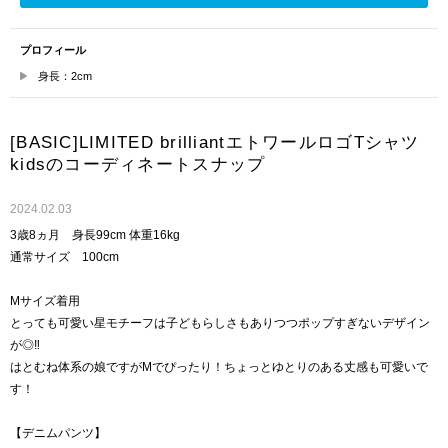
プロフィール
身長：2cm
[BASIC]LIMITED brilliantエトワールロゴTシャツ
kidsのコーディネートスナップ
2024.02.03
3歳8ヵ月 身長99cm 体重16kg
通常サイズ 100cm
Mサイズ着用
とっても可愛い星モチーフは子どもらしさもありつつポップすぎないデザイン
が◎‼︎
はとむね体系の娘ですがMでぴったり！ちょっとゆとりのある丈感も可愛いで
す！
【デニムパンツ】