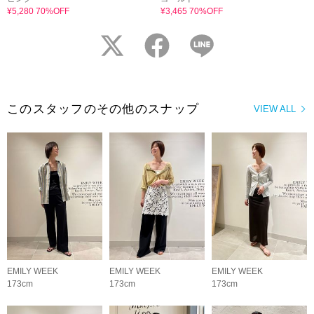
¥5,280 70%OFF
¥3,465 70%OFF
twitter
facebook
LINE
このスタッフのその他のスナップ
VIEW ALL
EMILY WEEK
EMILY WEEK
EMILY WEEK
173cm
173cm
173cm