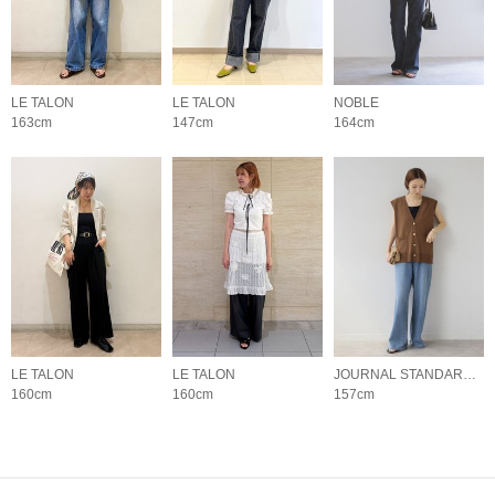
LE TALON
LE TALON
NOBLE
163cm
147cm
164cm
LE TALON
LE TALON
JOURNAL STANDARD relume LADYS
160cm
160cm
157cm