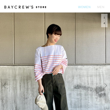
WOMEN
MEN
1
カ
4
Prev