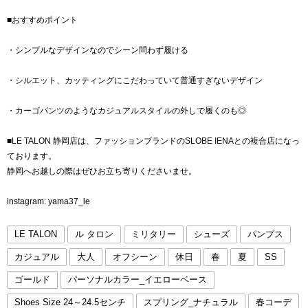
■おすすめポイント
・シンプルなデザインなのでシーン問わず履ける
・シルエット、カッティングにこだわっていて普通すぎないデザイン
・カーゴパンツのようなカジュアルスタイルの外しで履くのも◎
■LE TALON 静岡店は、ファッションブランドのSLOBE IENAとの複合店になっ
ております。
静岡へお越しの際はぜひお立ち寄りくださいませ。
instagram: yama37_le
LE TALON
ル タロン
ミリタリー
シューズ
パンプス
カジュアル
大人
オフシーン
休日
春
夏
SS
ゴールド
パーソナルカラー_イエローベース
Shoes Size 24～24.5センチ
スプリング_ナチュラル
春コーデ