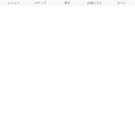
メニュー
スナップ
探す
お気に入り
カート
よくある質問
ご利用ガイド
店舗検索
採用情報
お客様対応方針
利用規約
企業情報
個人情報保護方針
特定商取引法に基づく表記
FOLLOW US