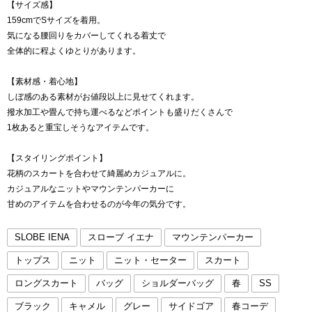
【サイズ感】
159cmでSサイズを着用。
気になる腰回りをカバーしてくれる着丈で
全体的に程よくゆとりがあります。
【素材感・着心地】
しぼ感のある素材がお値段以上に見せてくれます。
撥水加工や畳んで持ち運べるなどポイントも盛りだくさんで
1枚あると重宝しそうなアイテムです。
【スタイリングポイント】
花柄のスカートを合わせて綺麗めカジュアルに。
カジュアルなニットやマウンテンパーカーに
甘めのアイテムを合わせるのが今年の気分です。
SLOBE IENA
スローブ イエナ
マウンテンパーカー
トップス
ニット
ニット・セーター
スカート
ロングスカート
バッグ
ショルダーバッグ
春
SS
ブラック
キャメル
グレー
サイドゴア
春コーデ