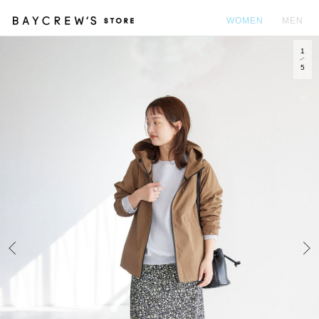
WOMEN
MEN
1
カ
5
Prev