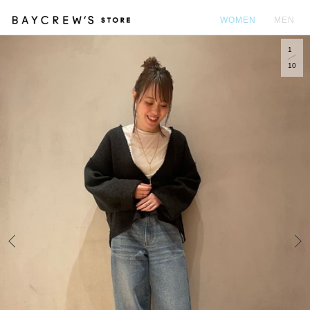
WOMEN
MEN
1
カ
10
Prev