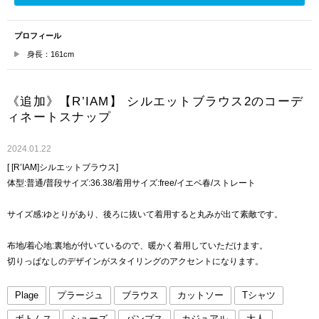
プロフィール
身長：161cm
《追加》【R’IAM】 シルエットブラウス2のコーデ
ィネートスナップ
2024.01.22
[ [R’IAM]シルエットブラウス]
体型:普通/普段サイズ:36.38/着用サイズ:free/イエベ春/ストレート
サイズ感:ゆとりがあり、後ろに抜いて着用すると丸みが出て素敵です。
布地/着心地:裏地が付いているので、暖かく着用していただけます。
切りっぱなしのデザインがスタイリングのアクセントになります。
Plage
プラージュ
ブラウス
カットソー
Tシャツ
ボトムス
シューズ
パンプス
カジュアル
大人