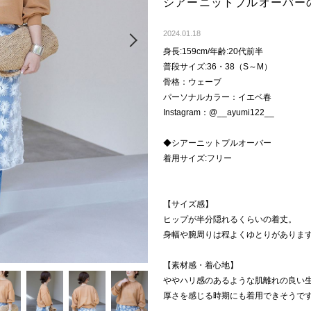
シアーニットプルオーバー
Next
2024.01.18
身長:159cm/年齢:20代前半
普段サイズ:36・38（S～M）
骨格：ウェーブ
パーソナルカラー：イエベ春
Instagram：@__ayumi122__
◆シアーニットプルオーバー
着用サイズ:フリー
【サイズ感】
ヒップが半分隠れるくらいの着丈。
身幅や腕周りは程よくゆとりがありま
【素材感・着心地】
ややハリ感のあるような肌離れの良い
厚さを感じる時期にも着用できそうで