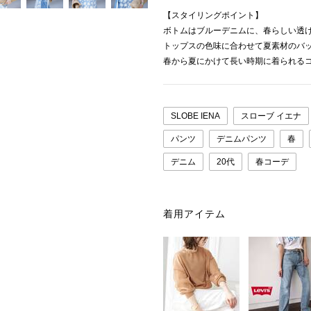
【スタイリングポイント】
ボトムはブルーデニムに、春らしい透
トップスの色味に合わせて夏素材のバ
春から夏にかけて長い時期に着られる
SLOBE IENA
スローブ イエナ
パンツ
デニムパンツ
春
デニム
20代
春コーデ
着用アイテム