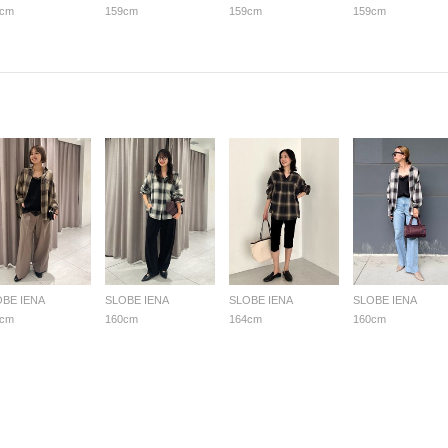
9cm
159cm
159cm
159cm
OBE IENA
SLOBE IENA
SLOBE IENA
SLOBE IENA
1cm
160cm
164cm
160cm