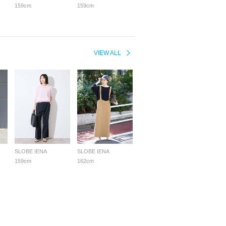
159cm
159cm
VIEW ALL
SLOBE IENA
SLOBE IENA
159cm
162cm