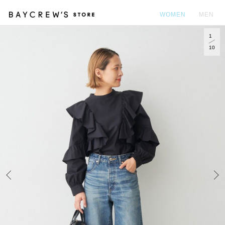
WOMEN
MEN
1
カ
10
Prev