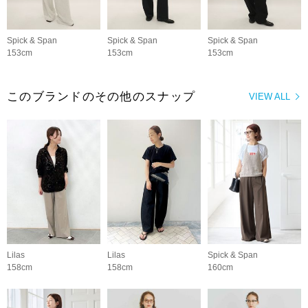
Spick & Span
Spick & Span
Spick & Span
153cm
153cm
153cm
このブランドのその他のスナップ
VIEW ALL
Lilas
Lilas
Spick & Span
158cm
158cm
160cm