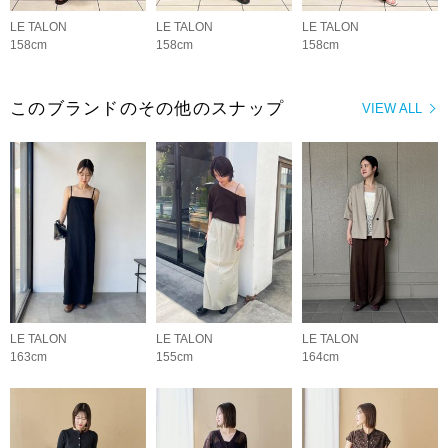
LE TALON
LE TALON
LE TALON
158cm
158cm
158cm
このブランドのその他のスナップ
VIEW ALL
LE TALON
LE TALON
LE TALON
163cm
155cm
164cm