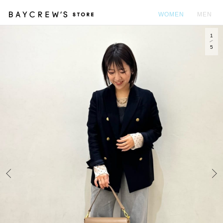
WOMEN
MEN
1
カ
5
Prev