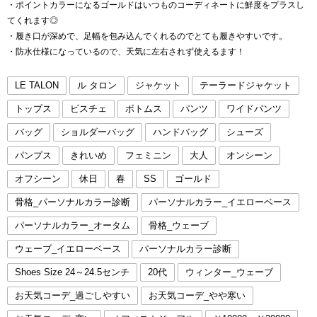
・ポイントカラーになるゴールドはいつものコーディネートに鮮度をプラスし
てくれます◎
・履き口が深めで、足幅を包み込んでくれるのでとても履きやすいです。
・防水仕様になっているので、天気に左右されず使えるます！
LE TALON
ル タロン
ジャケット
テーラードジャケット
トップス
ビスチェ
ボトムス
パンツ
ワイドパンツ
バッグ
ショルダーバッグ
ハンドバッグ
シューズ
パンプス
きれいめ
フェミニン
大人
オンシーン
オフシーン
休日
春
SS
ゴールド
骨格_パーソナルカラー診断
パーソナルカラー_イエローベース
パーソナルカラー_オータム
骨格_ウェーブ
ウェーブ_イエローベース
パーソナルカラー診断
Shoes Size 24～24.5センチ
20代
ウィンター_ウェーブ
お天気コーデ_過ごしやすい
お天気コーデ_やや寒い