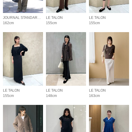
JOURNAL STANDARD relume LADYS
LE TALON
LE TALON
162cm
155cm
155cm
LE TALON
LE TALON
LE TALON
155cm
148cm
163cm