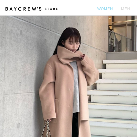
WOMEN
MEN
カ