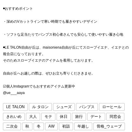
◾️おすすめポイント
・深めのVカットラインで寒い時期でも履きやすいデザイン
・ソフトな足当たりでパンプス初心者さんでも安心して使いやすい履き心地
◾️LE TALON自由が丘は、maisoniena自由が丘にてスローブイエナ、イエナとの
複合店になっております。
そのためスローブイエナのアイテムを着用しております。
自由が丘へお越しの際は、ぜひお立ち寄りくださきませ。
☑︎個人Instagramでもおすすめアイテム更新中
@ue___aaya
LE TALON
ル タロン
シューズ
パンプス
ローヒール
きれいめ
大人
モテ
休日
旅行
デート
同窓会
二次会
秋
冬
AW
初詣
年越し
骨格_ウェーブ