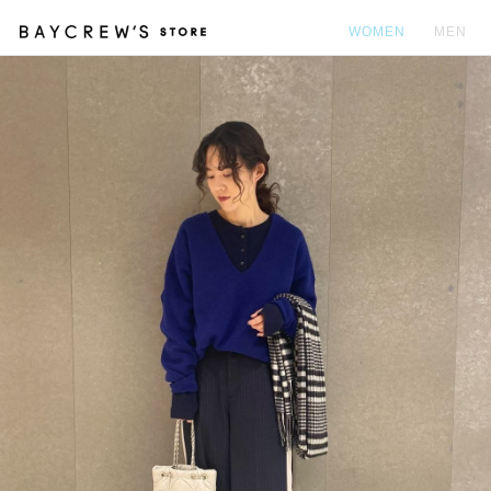
WOMEN
MEN
カ