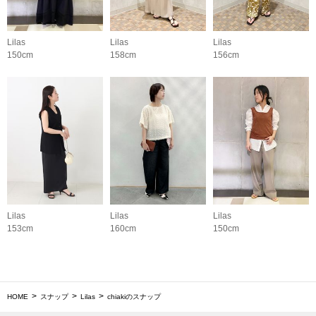
Lilas
Lilas
Lilas
150cm
158cm
156cm
Lilas
Lilas
Lilas
153cm
160cm
150cm
HOME
スナップ
Lilas
chiakiのスナップ