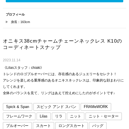
プロフィール
身長：163cm
オニキス38cmチャームチェーンネックレス K10の
コーディネートスナップ
2023.11.14
《Lilasスタッフ：chiaki》
トレンドのロゴプルオーバーには、存在感のあるジュエリーをセレクト！
アレンジを楽しめる重厚感のあるオニキスネックレスは、印象的な顔まわりに
してくれます。
全体のバランスを見て、リングはあえて控えめにしたのがポイントです♩
Spick & Span
スピック アンド スパン
FRAMeWORK
フレームワーク
Lilas
リラ
ニット
ニット・セーター
プルオーバー
スカート
ロングスカート
バッグ