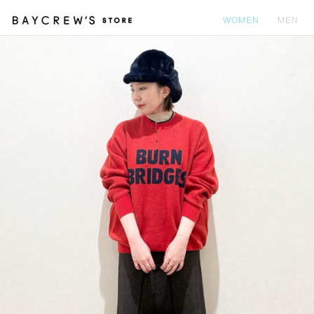
WOMEN
MEN
カ