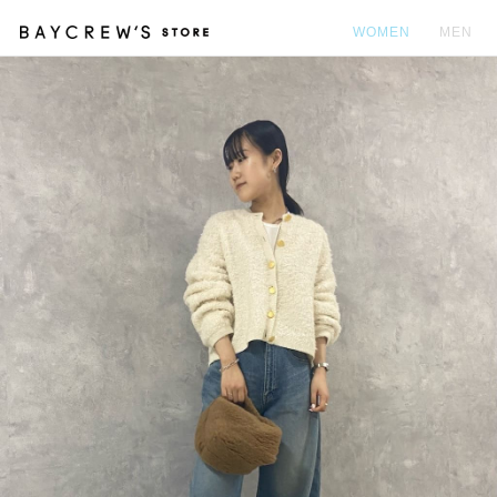
WOMEN
MEN
カ