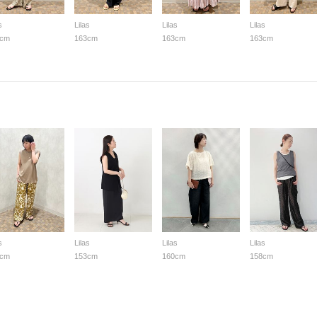
s
Lilas
Lilas
Lilas
3cm
163cm
163cm
163cm
s
Lilas
Lilas
Lilas
6cm
153cm
160cm
158cm