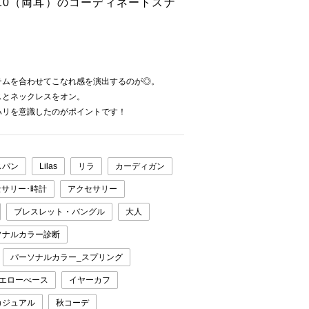
10（両耳）のコーディネートスナ
テムを合わせてこなれ感を演出するのが◎。
スとネックレスをオン。
ハリを意識したのがポイントです！
スパン
Lilas
リラ
カーディガン
サリー･時計
アクセサリー
ブレスレット・バングル
大人
ソナルカラー診断
パーソナルカラー_スプリング
イエローべース
イヤーカフ
カジュアル
秋コーデ