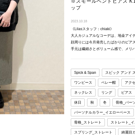
※スモールベントピアス K
ップ
2023.10.18
《Lilasスタッフ：chiaki》
大人カジュアルなコーデは、地金アイ
顔周りには今月発売したばかりのピア
手元は繊細さとボリューム感で、メリ
Spick & Span
スピック アンド 
ワンピース
ベレー帽
アクセ
ネックレス
リング
ピアス
休日
秋
冬
骨格_パー
パーソナルカラー_イエローベース
骨格_ストレート
ストレート_
スプリング_ストレート
綺麗目