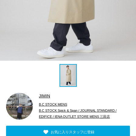
JIMIN
B.C STOCK MENS
B.C STOCK Spick & Span / JOURNAL STANDARD /
EDIFICE / IENA OUTLET STORE MENS 三田店
お気に入りスタッフに登録