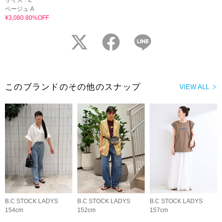
ベージュ A
¥3,080 80%OFF
twitter
facebook
LINE
このブランドのその他のスナップ
VIEW ALL
B.C STOCK LADYS
B.C STOCK LADYS
B.C STOCK LADYS
154cm
152cm
157cm