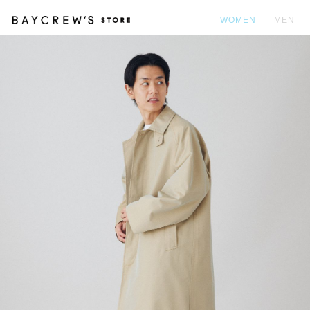
WOMEN
MEN
カ