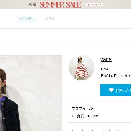
WOMEN
MEN
yana
IENA
IENA Le Dome
お気に入
プロフィール
身長：163cm