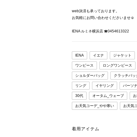
web決済も承っております。
お気軽にお問い合わせくださいませ☺︎
IENA ルミネ横浜店 ☎︎0454613322
IENA
イエナ
ジャケット
ワンピース
ロングワンピース
ショルダーバッグ
クラッチバッ
リング
イヤリング
パーソ
30代
オータム_ウェーブ
お
お天気コーデ_やや寒い
お天気
着用アイテム