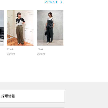
VIEW ALL
IENA
IENA
164cm
164cm
採用情報