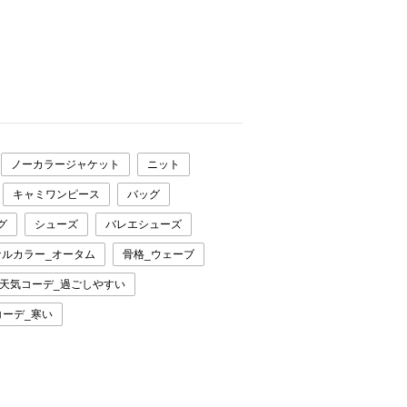
ノーカラージャケット
ニット
キャミワンピース
バッグ
グ
シューズ
バレエシューズ
ナルカラー_オータム
骨格_ウェーブ
天気コーデ_過ごしやすい
コーデ_寒い