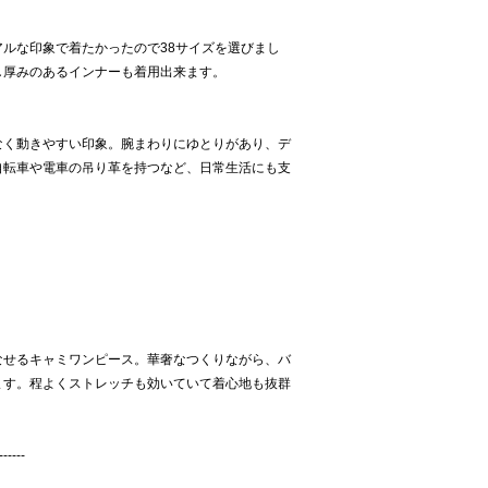
ルな印象で着たかったので38サイズを選びまし
し厚みのあるインナーも着用出来ます。
なく動きやすい印象。腕まわりにゆとりがあり、デ
自転車や電車の吊り革を持つなど、日常生活にも支
なせるキャミワンピース。華奢なつくりながら、バ
ます。程よくストレッチも効いていて着心地も抜群
------