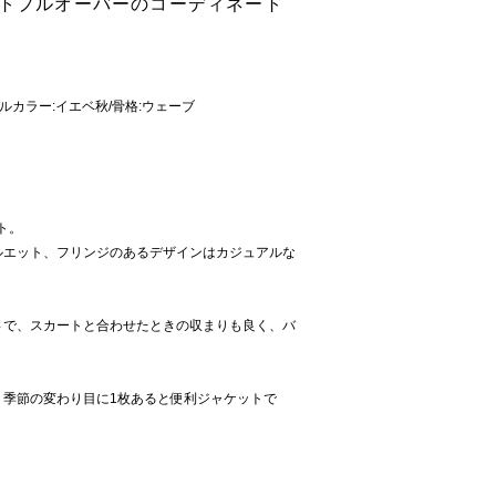
ットプルオーバーのコーディネート
ーソナルカラー:イエベ秋/骨格:ウェーブ
ト。
ルエット、フリンジのあるデザインはカジュアルな
さで、スカートと合わせたときの収まりも良く、バ
、季節の変わり目に1枚あると便利ジャケットで