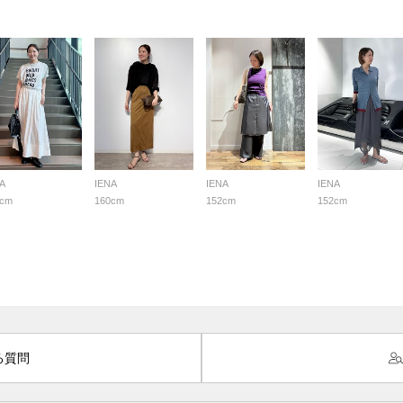
A
IENA
IENA
IENA
0cm
160cm
152cm
152cm
る質問