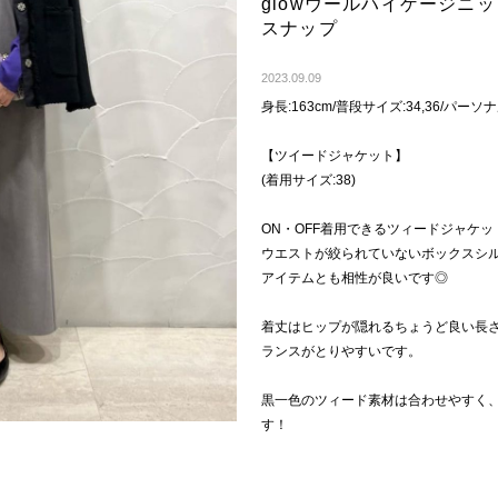
glowウールハイゲージニ
スナップ
2023.09.09
身長:163cm/普段サイズ:34,36/パ
【ツイードジャケット】
(着用サイズ:38)
ON・OFF着用できるツィードジャケッ
ウエストが絞られていないボックスシ
アイテムとも相性が良いです◎
着丈はヒップが隠れるちょうど良い長
ランスがとりやすいです。
黒一色のツィード素材は合わせやすく
す！