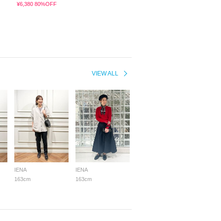
¥6,380 80%OFF
VIEW ALL
IENA
IENA
163cm
163cm