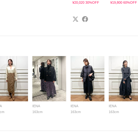
¥20,020 30%OFF
¥19,800 60%OFF
A
IENA
IENA
IENA
3cm
163cm
163cm
163cm