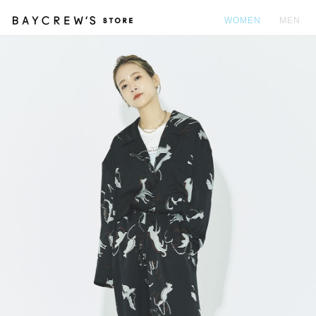
WOMEN
MEN
カ