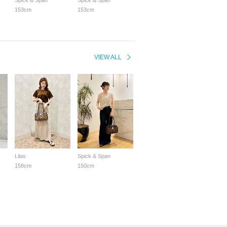
Spick & Span
Spick & Span
153cm
153cm
VIEW ALL
Lilas
Spick & Span
158cm
150cm