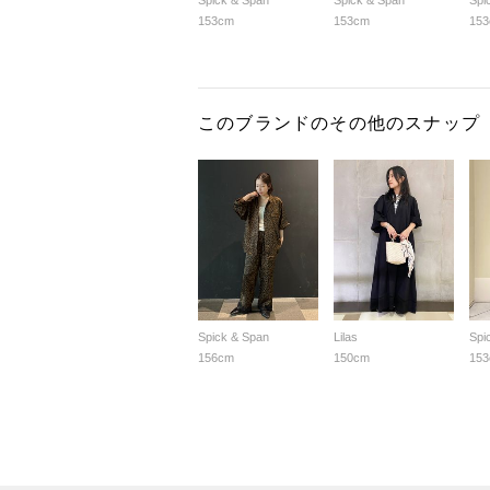
Spick & Span
Spick & Span
Spi
153cm
153cm
15
このブランドのその他のスナップ
Spick & Span
Lilas
Spi
156cm
150cm
15