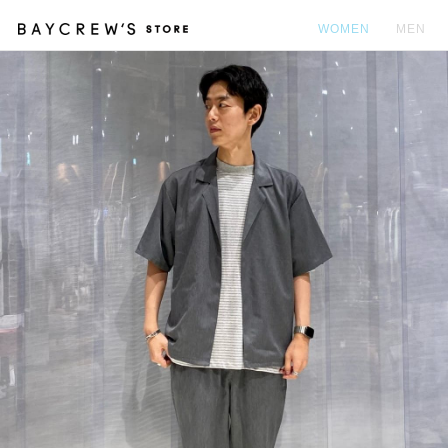
WOMEN
MEN
カ