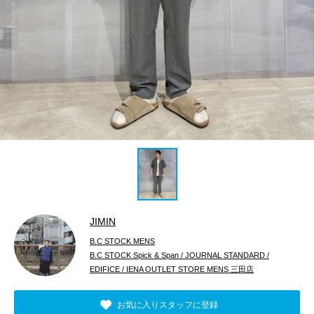
JIMIN
B.C STOCK MENS
B.C STOCK Spick & Span / JOURNAL STANDARD /
EDIFICE / IENA OUTLET STORE MENS 三田店
お気に入りスタッフに登録