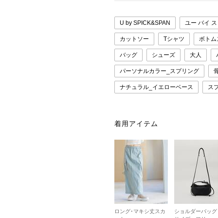
U by SPICK&SPAN
ユー バイ 
カットソー
Tシャツ
ボトム
バッグ
シューズ
大人
パーソナルカラー_スプリング
ナチュラル_イエローベース
ス
着用アイテム
ロング･マキシ丈スカ
ショルダーバッグ