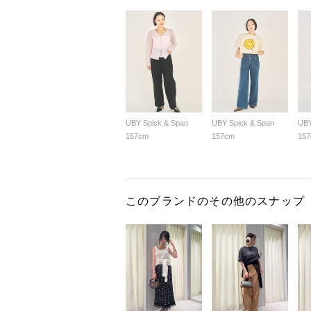
UBY Spick & Span
UBY Spick & Span
UBY
157cm
157cm
15
このブランドのその他のスナップ