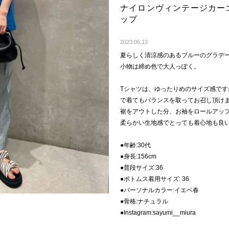
ナイロンヴィンテージカー
ップ
2023.06.13
夏らしく清涼感のあるブルーのグラデ
小物は締め色で大人っぽく。
Tシャツは、ゆったりめのサイズ感で
で着てもバランスを取ってお召し頂け
裾をアウトした分、お袖をロールアッ
柔らかい生地感でとっても着心地も良
●年齢:30代
●身長:156cm
●普段サイズ:36
●ボトムス着用サイズ: 36
●パーソナルカラー:イエベ春
●骨格:ナチュラル
●Instagram:sayumi__miura