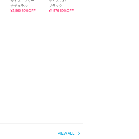
サイズ :
フリー
サイズ :
37
ナチュラル
ブラック
¥2,860 80%OFF
¥4,576 80%OFF
VIEW ALL