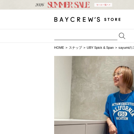
HOME
スナップ
UBY Spick & Span
sayumi