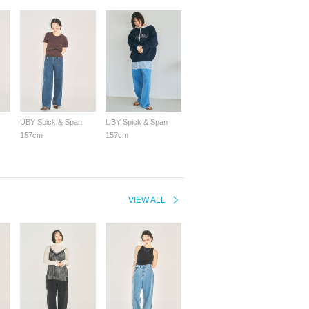
UBY Spick & Span
UBY Spick & Span
157cm
157cm
VIEW ALL