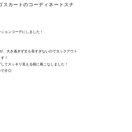
ゴスカートのコーディネートスナ
ーションコーデにしました！
すが、大き過ぎず丈も長すぎないのでタックアウト
ます！
プしてスッキリ見える様に着こなしました！
いです◎