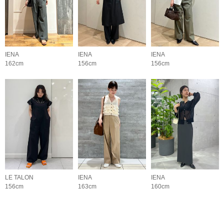
IENA
IENA
IENA
162cm
156cm
156cm
LE TALON
IENA
IENA
156cm
163cm
160cm