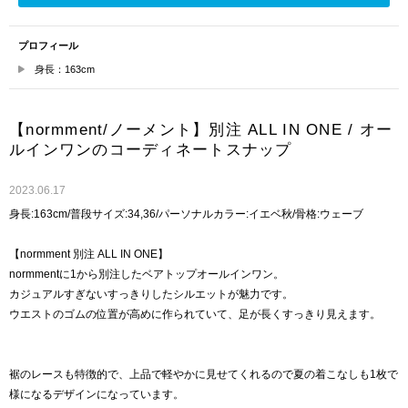
プロフィール
身長：163cm
【normment/ノーメント】別注 ALL IN ONE / オー
ルインワンのコーディネートスナップ
2023.06.17
身長:163cm/普段サイズ:34,36/パーソナルカラー:イエベ秋/骨格:ウェーブ
【normment 別注 ALL IN ONE】
normmentに1から別注したベアトップオールインワン。
カジュアルすぎないすっきりしたシルエットが魅力です。
ウエストのゴムの位置が高めに作られていて、足が長くすっきり見えます。
裾のレースも特徴的で、上品で軽やかに見せてくれるので夏の着こなしも1枚で
様になるデザインになっています。