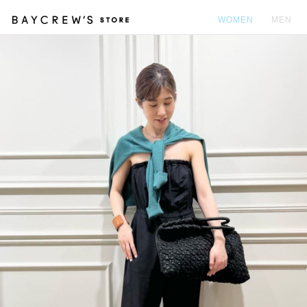
WOMEN
MEN
カ