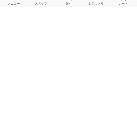
メニュー
スナップ
探す
お気に入り
カート
NOBLE
NOBLE
NOBLE
163cm
163cm
163cm
NOBLE
NOBLE
NOBLE
164cm
164cm
157cm
HOME
スナップ
NOBLE
minami.aのスナップ