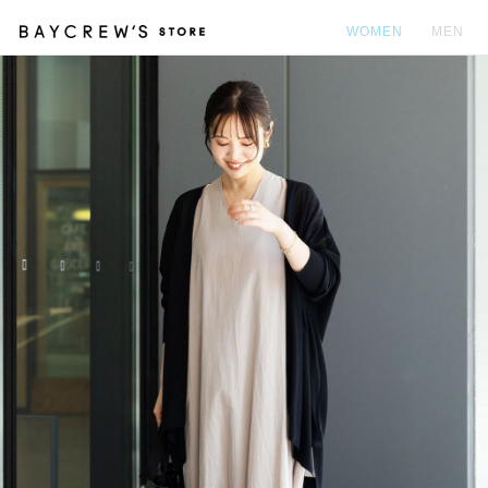
WOMEN
MEN
カ