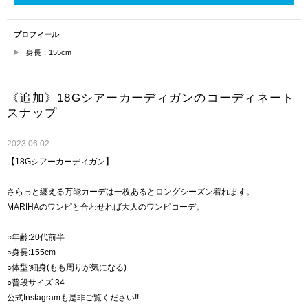
プロフィール
身長：155cm
《追加》18Gシアーカーディガンのコーディネート
スナップ
2023.06.02
【18Gシアーカーディガン】
さらっと纏える万能カーデは一枚あるとロングシーズン着れます。
MARIHAのワンピと合わせれば大人のワンピコーデ。
○年齢:20代前半
○身長:155cm
○体型:細身(もも周りが気になる)
○普段サイズ:34
公式Instagramも是非ご覧ください!!