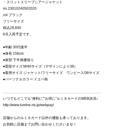
・スリットスリーブシアージャケット
no.23010240502020
col.ブラック
フリーサイズ
税込28,600
6月入荷予定です。
●年齢:30代後半
●身長:156cm
●体型:下半身腰張り
●普段サイズ:M/40サイズ（デザインにより38）
●着用サイズ:ジャケット/フリーサイズ ワンピース/36サイズ
●パーソナルカラー:イエベ秋
…………………………………………………………………………
いつでもどこでも“便利に”“お得に”ルミネカードのWEB決済♪
http://www.lumine.ne.jp/webpay/
店舗からのルミネカード以外の通販も承っております。
お気軽に店舗までお問い合わせくださいませ！