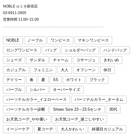
NOBLE ルミネ新宿店
03-6911-2605
営業時間 11:00~21:00
…………………………………………………………………………
NOBLE
ノーブル
ワンピース
マキシワンピース
ロングワンピース
バッグ
ショルダーバッグ
ハンドバッグ
シューズ
サンダル
チャーム
コサージュ
きれいめ
カジュアル
フェミニン
大人
オフシーン
休日
デイリー
春
夏
SS
ホワイト
ブラック
パープル
シルバー
オーバーサイズ
パーソナルカラー_イエローベース
パーソナルカラー_オータム
パーソナルカラー診断
Shoes Size 23～23.5センチ
30代
お天気コーデ_やや暑い
お天気コーデ_過ごしやすい
イージーケア
夏コーデ
大人かわいい
綺麗目カジュアル