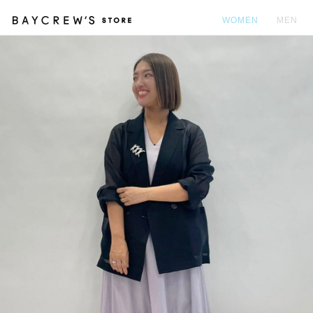
WOMEN
MEN
カ