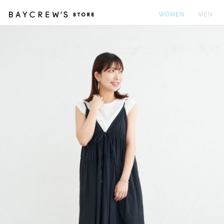
WOMEN
MEN
カ