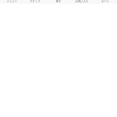
メニュー
スナップ
探す
お気に入り
カート
よくある質問
ご利用ガイド
店舗検索
採用情報
お客様対応方針
利用規約
企業情報
個人情報保護方針
特定商取引法に基づく表記
FOLLOW US