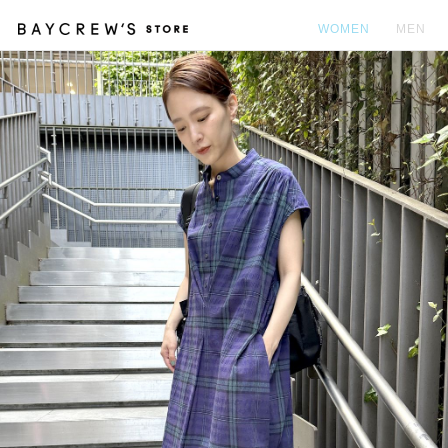
WOMEN
MEN
カ