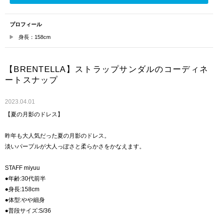
プロフィール
身長：158cm
【BRENTELLA】ストラップサンダルのコーディネ
ートスナップ
2023.04.01
【夏の月影のドレス】
昨年も大人気だった夏の月影のドレス。
淡いパープルが大人っぽさと柔らかさをかなえます。
STAFF miyuu
●年齢:30代前半
●身長:158cm
●体型:やや細身
●普段サイズ:S/36