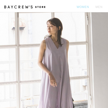
WOMEN
MEN
カ