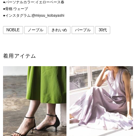
●パーソナルカラー:イエローベース春
●骨格:ウェーブ
●インスタグラム:@miyuu_kobayashi
NOBLE
ノーブル
きれいめ
パープル
30代
着用アイテム