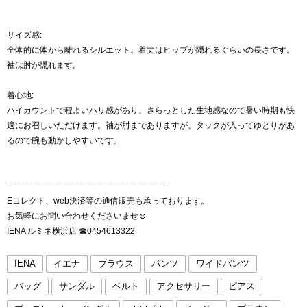
サイズ感:
全体的に体から離れるシルエット。着丈はヒップが隠れるぐらいの長さです。
袖は肘が隠れます。
着心地:
ハイカウントで程よいハリ感があり、さらっとした生地感なので暑い時期も快
適にお召しいただけます。袖が肘までありますが、タックが入ってゆとりがあ
るので腕も動かしやすいです。
-----------------------------------------------------------
Eコレクト、web決済等の通信販売も承っております。
お気軽にお問い合わせくださいませ☺︎
IENA ルミネ横浜店 ☎︎0454613322
IENA
イエナ
ブラウス
パンツ
ワイドパンツ
バッグ
サンダル
ベルト
アクセサリー
ピアス