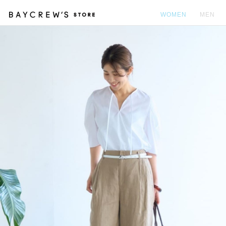
WOMEN
MEN
カ