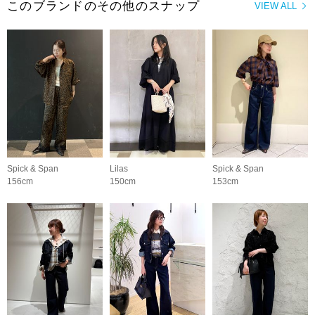
このブランドのその他のスナップ
VIEW ALL
Spick & Span
Lilas
Spick & Span
156cm
150cm
153cm