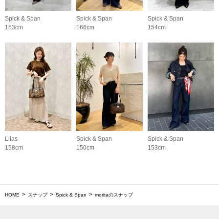
Spick & Span
Spick & Span
Spick & Span
153cm
166cm
154cm
Lilas
Spick & Span
Spick & Span
158cm
150cm
153cm
HOME
スナップ
Spick & Span
moritaのスナップ