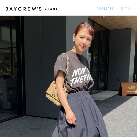
WOMEN
MEN
カ