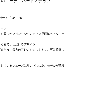
k Tシャツのコーディネートスナップ
普段サイズ: 34～36
スーツ。
ツも柔らかいピンクならレディな雰囲気もありトラ
よく着ていただけるデザイン。
変えられ、着方のアレンジもしやすく、実は着回し
用しているシューズはサンプルの為、モデルが普段
。