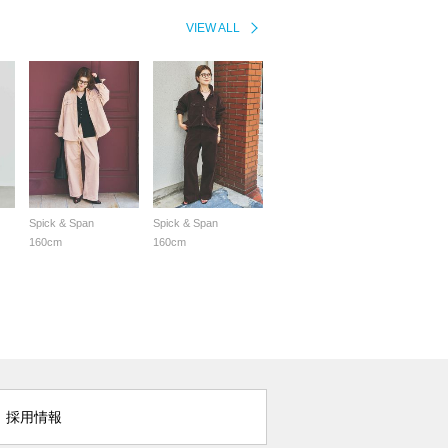
VIEW ALL
Spick & Span
Spick & Span
160cm
160cm
採用情報