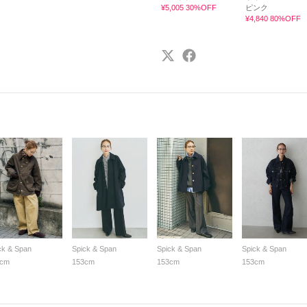
¥5,005 30%OFF
ピンク
¥4,840 80%OFF
ck & Span
Spick & Span
Spick & Span
Spick & Span
3cm
153cm
153cm
153cm