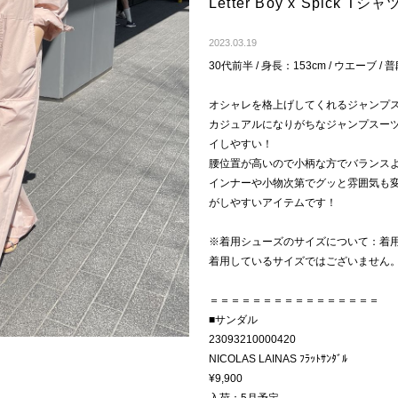
Letter Boy x Spic
2023.03.19
30代前半 / 身長：153cm / ウエーブ / 
オシャレを格上げしてくれるジャンプ
カジュアルになりがちなジャンプスー
イしやすい！
腰位置が高いので小柄な方でバランス
インナーや小物次第でグッと雰囲気も
がしやすいアイテムです！
※着用シューズのサイズについて：着
着用しているサイズではございません
＝＝＝＝＝＝＝＝＝＝＝＝＝＝＝＝
■サンダル
23093210000420
NICOLAS LAINAS ﾌﾗｯﾄｻﾝﾀﾞﾙ
¥9,900