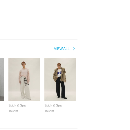
VIEW ALL
Spick & Span
Spick & Span
153cm
153cm