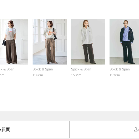
ck & Span
Spick & Span
Spick & Span
Spick & Span
0cm
156cm
153cm
153cm
る質問