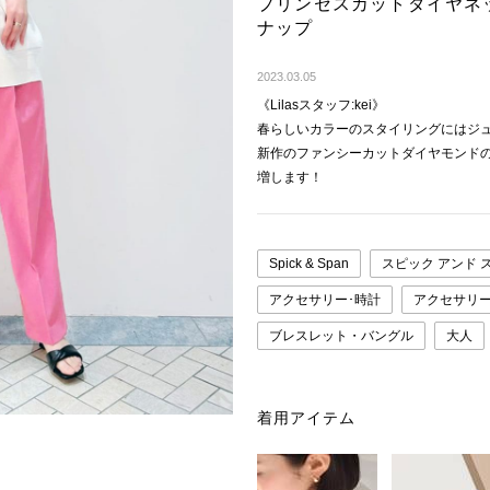
プリンセスカットダイヤネッ
ナップ
2023.03.05
《Lilasスタッフ:kei》
春らしいカラーのスタイリングにはジ
新作のファンシーカットダイヤモンド
増します！
Spick & Span
スピック アンド 
アクセサリー･時計
アクセサリ
ブレスレット・バングル
大人
着用アイテム