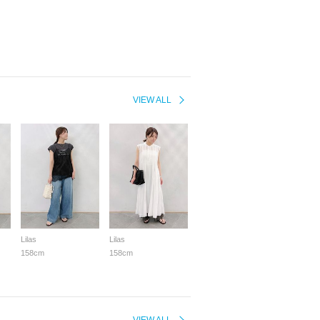
VIEW ALL
Lilas
Lilas
158cm
158cm