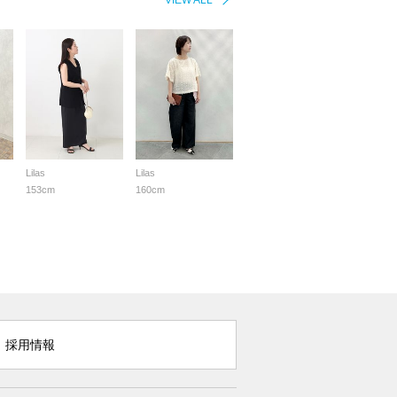
VIEW ALL
Lilas
Lilas
153cm
160cm
採用情報