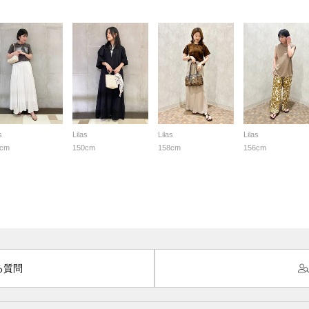
s
Lilas
Lilas
Lilas
8cm
150cm
158cm
156cm
る質問