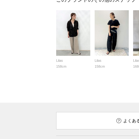
Lilas
Lilas
Lila
158cm
158cm
16
よくあ