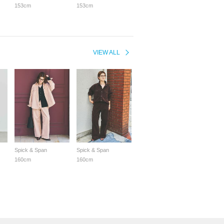
153cm
153cm
VIEW ALL
Spick & Span
Spick & Span
160cm
160cm