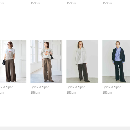
3cm
153cm
153cm
153cm
ck & Span
Spick & Span
Spick & Span
Spick & Span
0cm
156cm
153cm
153cm