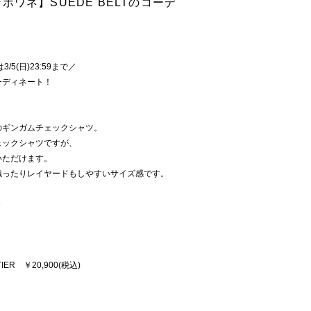
ゾンボワネ】SUEDE BELTのコーデ
/5(日)23:59まで／
ーディネート！
のギンガムチェックシャツ。
ェックシャツですが、
いただけます。
織ったりレイヤードもしやすいサイズ感です。
＝
TIER ￥20,900(税込)