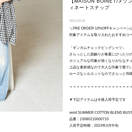
【MAISON BOINET/メ
ィネートスナップ
2023.03.02
＼PRE ORDER 10%OFFキャンペーンは3
対象アイテムを取り入れたおすすめコ
「ギンガムチェックビッグシャツ」
さらっとした肌触りが春夏にぴったり
カジュアルな印象が強くなりがちなチ
上品な素材感なので大人な印象で着て
ルーズなシルエットなのでさらっと羽
＝＝＝＝＝＝＝＝＝＝＝＝＝＝＝＝＝
▼下記アイテムは今後入荷予定です
venit SUMMER COTTON BLEND BUS
品番：23080210000710
入荷予定時期：2023年3月中旬