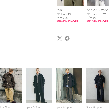
ベルト
シャツ／ブラウス
サイズ :
80
サイズ :
フリー
ベージュ
ブラック
¥18,480 30%OFF
¥12,320 30%OFF
ck & Span
Spick & Span
Spick & Span
Spick & Span