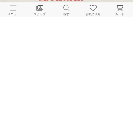
メニュー
スナップ
探す
お気に入り
カート
FRAMeWORK
FRAMeWORK
FRAMeWORK
165cm
165cm
165cm
HOME
スナップ
FRAMeWORK
yukakoのスナップ
BAYCREW’S STORE 公式アプリ
パスワードレスでかんたんログイン