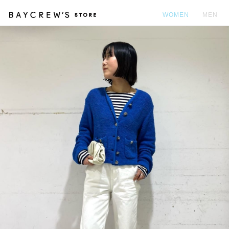
WOMEN
MEN
カ