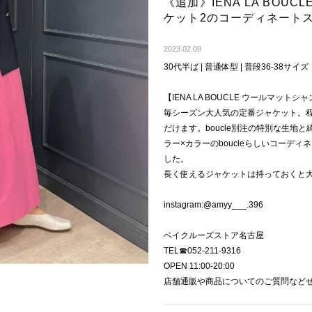
《追加》IENA LA BOU
ケット2のコーディネート
2023.02.09
30代半ば | 普通体型 | 普段36-38サイズ
【IENA LA BOUCLE ウールマットシ
毎シーズン大人気の定番ジャケット。
だけます。boucle別注の特別な生地
ラー×カラーのboucleらしいコーデ
した。
長く使えるジャケットは持っておくと
instagram:@amyy___.396
ベイクルーズストア名古屋
TEL☎︎052-211-9316
OPEN 11:00-20:00
店舗通販や商品についてのご質問など