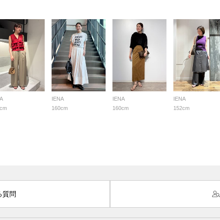
A
IENA
IENA
IENA
3cm
160cm
160cm
152cm
る質問