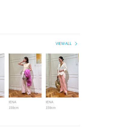
VIEW ALL
IENA
IENA
159cm
159cm