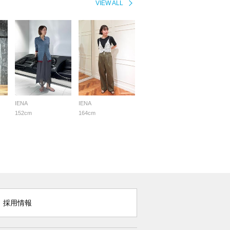
VIEW ALL
IENA
IENA
152cm
164cm
採用情報