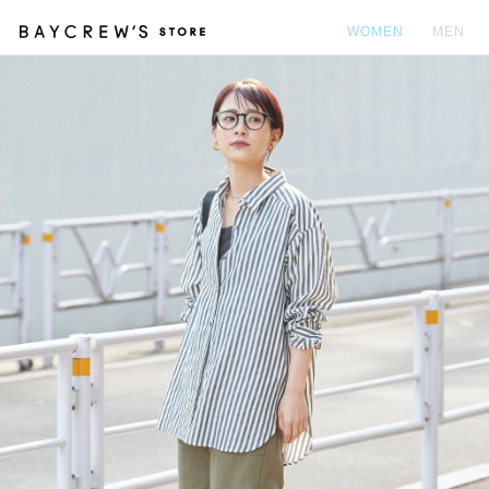
WOMEN
MEN
カ