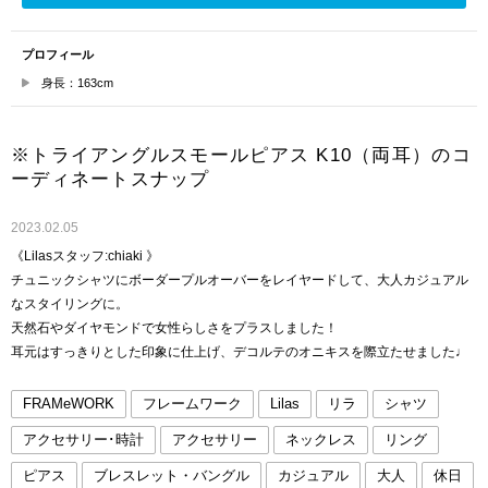
プロフィール
身長：163cm
※トライアングルスモールピアス K10（両耳）のコ
ーディネートスナップ
2023.02.05
《Lilasスタッフ:chiaki 》
チュニックシャツにボーダープルオーバーをレイヤードして、大人カジュアル
なスタイリングに。
天然石やダイヤモンドで女性らしさをプラスしました！
耳元はすっきりとした印象に仕上げ、デコルテのオニキスを際立たせました♩
FRAMeWORK
フレームワーク
Lilas
リラ
シャツ
アクセサリー･時計
アクセサリー
ネックレス
リング
ピアス
ブレスレット・バングル
カジュアル
大人
休日