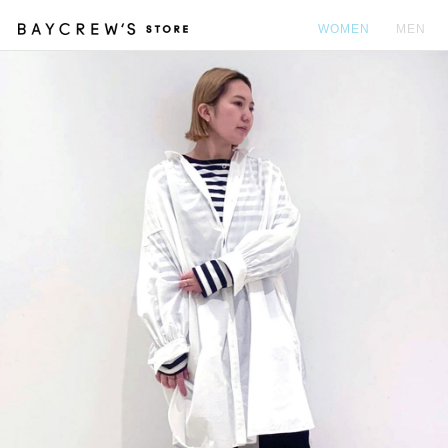
WOMEN
MEN
カ