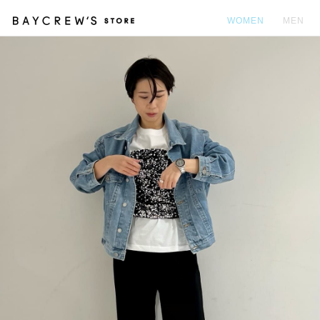
WOMEN
MEN
カ