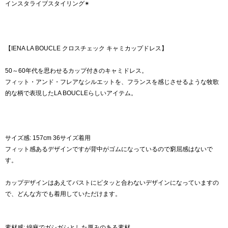
インスタライブスタイリング✴︎
【IENA LA BOUCLE クロスチェック キャミカップドレス】
50～60年代を思わせるカップ付きのキャミドレス。
フィット・アンド・フレアなシルエットを、フランスを感じさせるような牧歌
的な柄で表現したLA BOUCLEらしいアイテム。
サイズ感: 157cm 36サイズ着用
フィット感あるデザインですが背中がゴムになっているので窮屈感はないで
す。
カップデザインはあえてバストにピタッと合わないデザインになっていますの
で、どんな方でも着用していただけます。
素材感: 綿麻でガシガシとした厚みのある素材。