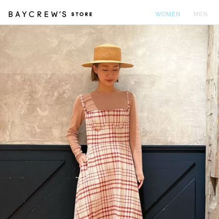
WOMEN
MEN
カ