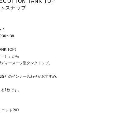
COTTON TANK TOP
ートスナップ
 /
36〜38
ANK TOP】
ーミー）」から
ボディースーツ型タンクトップ。
似寄りのインナー合わせがおすすめ。
く
る1枚です。
ミ ニットP/O