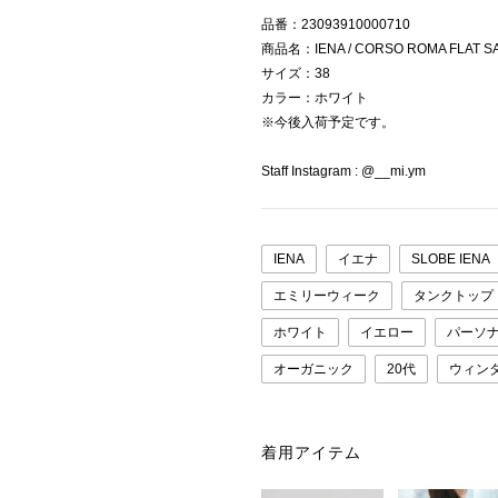
品番：23093910000710
商品名：IENA / CORSO ROMA FLAT S
サイズ：38
カラー：ホワイト
※今後入荷予定です。
Staff Instagram : @__mi.ym
IENA
イエナ
SLOBE IENA
エミリーウィーク
タンクトップ
ホワイト
イエロー
パーソ
オーガニック
20代
ウィン
着用アイテム