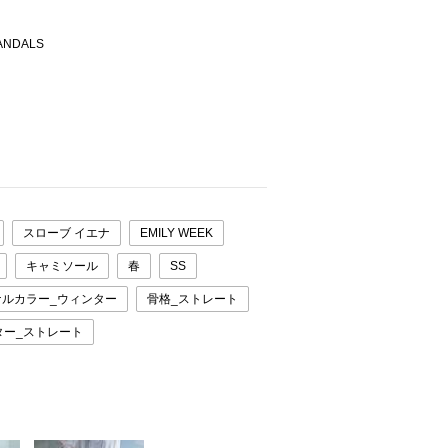
ANDALS
スローブ イエナ
EMILY WEEK
キャミソール
春
SS
ナルカラー_ウィンター
骨格_ストレート
ター_ストレート