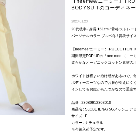
【neemee/ニーミー】TRUE
BODYSUITのコーディネ
2023.01.23
20代後半 / 身長:161cm / 骨格:ストレート
パーソナルカラー:ブルベ冬 / 普段サイズ:
【neemee/ニーミー : TRUECOTTON T
期間限定POP UPの「nee mee （ニ
柔らかなオーガニックコットン素材の
ホワイトは程よい透け感があるので、
ボディースーツなのでお腹が冷えにく
インしてもお腹がもたつかなので重宝す
品番 : 23080912303010
商品名 : SLOBE IENA / 5Gメッシュ ア
サイズ : F
カラー : ナチュラル
※今後入荷予定です。