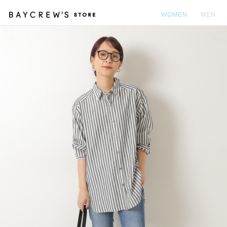
WOMEN
MEN
カ