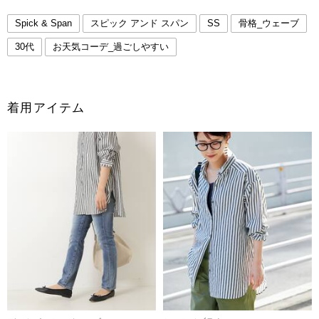
Spick & Span
スピック アンド スパン
SS
骨格_ウェーブ
30代
お天気コーデ_過ごしやすい
着用アイテム