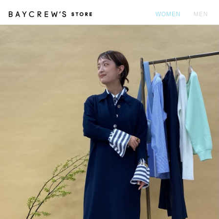
WOMEN
MEN
カ