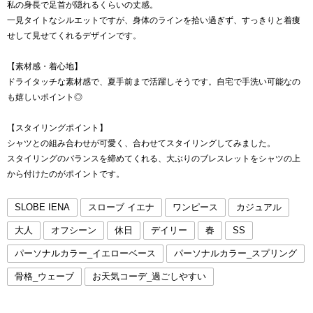
私の身長で足首が隠れるくらいの丈感。
一見タイトなシルエットですが、身体のラインを拾い過ぎず、すっきりと着痩
せして見せてくれるデザインです。
【素材感・着心地】
ドライタッチな素材感で、夏手前まで活躍しそうです。自宅で手洗い可能なの
も嬉しいポイント◎
【スタイリングポイント】
シャツとの組み合わせが可愛く、合わせてスタイリングしてみました。
スタイリングのバランスを締めてくれる、大ぶりのブレスレットをシャツの上
から付けたのがポイントです。
SLOBE IENA
スローブ イエナ
ワンピース
カジュアル
大人
オフシーン
休日
デイリー
春
SS
パーソナルカラー_イエローベース
パーソナルカラー_スプリング
骨格_ウェーブ
お天気コーデ_過ごしやすい