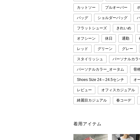
カットソー
プルオーバー
バッグ
ショルダーバッグ
フラットシューズ
きれいめ
オフシーン
休日
通勤
レッド
グリーン
グレー
スタイリッシュ
パーソナルカラ
パーソナルカラー_オータム
骨
Shoes Size 24～24.5センチ
オ
レビュー
オフィスカジュアル
綺麗目カジュアル
春コーデ
着用アイテム