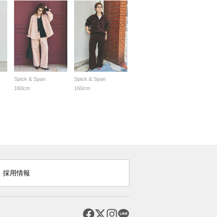
Spick & Span
Spick & Span
160cm
160cm
採用情報