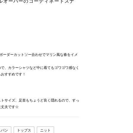
ルオーバーのコーディネートスナ
ーボーダーカットソー合わせでマリン風な春をイメ
ので、カラーシャツなど中に着てもゴワゴワ感なく
もおすすめです！
ストサイズ、足首もちょうど良く隠れるので、すっ
大丈夫です☆
スパン
トップス
ニット