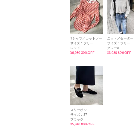
Tシャツ／カットソー
ニット／セーター
サイズ :
フリー
サイズ :
フリー
レッド
グレーA
¥6,930 30%OFF
¥3,080 80%OFF
スリッポン
サイズ :
37
ブラック
¥5,940 80%OFF