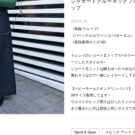
ジャガードクルーネックプ
ップ
2023.01.14
《骨格:ウェーブ》
《パーソナルカラー:イエベ/オータム》
《普段着用サイズ:38》
トレンドのショート丈トップス×カラ
ージしたスタイル☺︎♪
ショート丈ニットは幅もゆったりめな
着れそうなので一緒にレイヤードして
【ベビーモールスキンマリンパンツ】
38サイズ着用してます！
ウエストやヒップ周りはぴったりジャ
きり履きたい方は普段と同じサイズで
Spick & Span
スピック アンド 