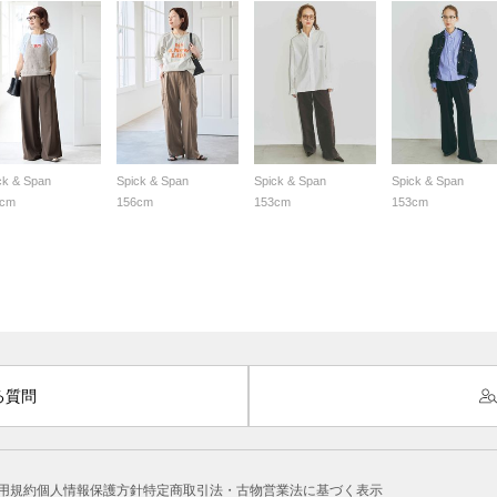
ck & Span
Spick & Span
Spick & Span
Spick & Span
0cm
156cm
153cm
153cm
る質問
用規約
個人情報保護方針
特定商取引法・古物営業法に基づく表示