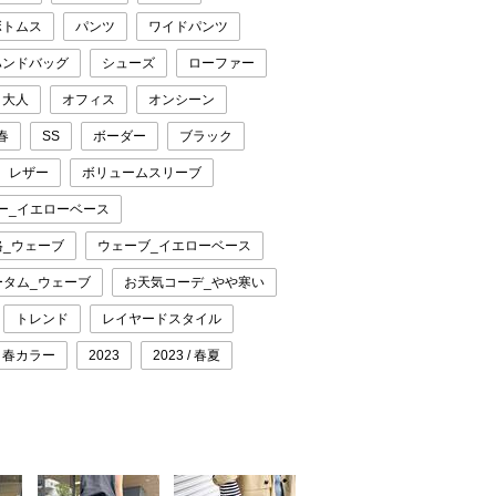
ボトムス
パンツ
ワイドパンツ
ハンドバッグ
シューズ
ローファー
大人
オフィス
オンシーン
春
SS
ボーダー
ブラック
レザー
ボリュームスリーブ
ー_イエローベース
格_ウェーブ
ウェーブ_イエローベース
ータム_ウェーブ
お天気コーデ_やや寒い
トレンド
レイヤードスタイル
春カラー
2023
2023 / 春夏