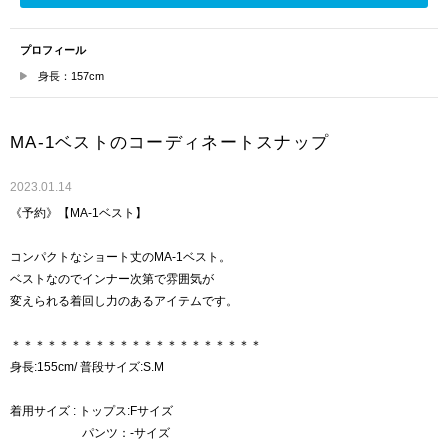
プロフィール
身長：157cm
MA-1ベストのコーディネートスナップ
2023.01.14
《予約》【MA-1ベスト】
コンパクトなショート丈のMA-1ベスト。
ベストなのでインナー次第で雰囲気が
変えられる着回し力のあるアイテムです。
＊＊＊＊＊＊＊＊＊＊＊＊＊＊＊＊＊＊＊＊＊
身長:155cm/ 普段サイズ:S.M
着用サイズ : トップス:Fサイズ
パンツ：-サイズ