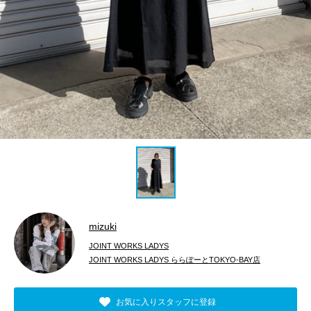
mizuki
JOINT WORKS LADYS
JOINT WORKS LADYS ららぽーとTOKYO-BAY店
お気に入りスタッフに登録