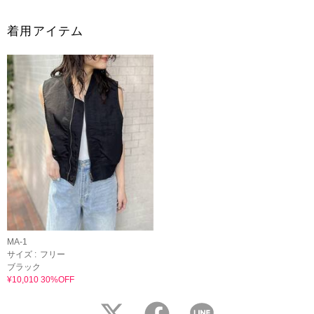
着用アイテム
MA-1
サイズ :
フリー
ブラック
¥10,010 30%OFF
twitter
facebook
LINE