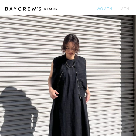
WOMEN
MEN
カ