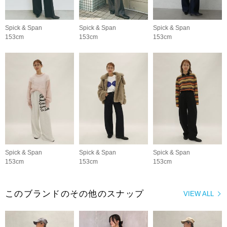
Spick & Span
Spick & Span
Spick & Span
153cm
153cm
153cm
Spick & Span
Spick & Span
Spick & Span
153cm
153cm
153cm
このブランドのその他のスナップ
VIEW ALL