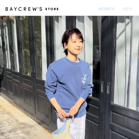
WOMEN
MEN
カ