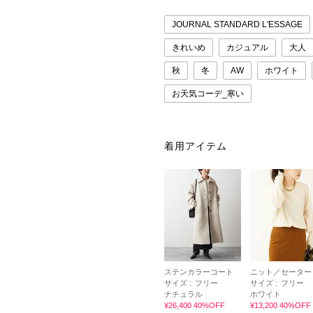
JOURNAL STANDARD L'ESSAGE
きれいめ
カジュアル
大人
秋
冬
AW
ホワイト
お天気コーデ_寒い
着用アイテム
ステンカラーコート
ニット／セーター
サイズ :
フリー
サイズ :
フリー
ナチュラル
ホワイト
¥26,400 40%OFF
¥13,200 40%OFF