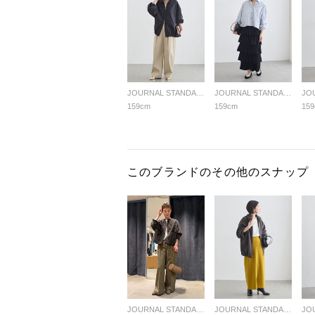
JOURNAL STANDARD L'ESSAGE
JOURNAL STANDARD L'ESSAGE
159cm
159cm
15
このブランドのその他のスナップ
JOURNAL STANDARD L'ESSAGE
JOURNAL STANDARD L'ESSAGE