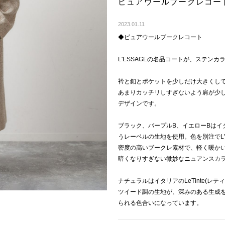
ピュアウールブークレコー
2023.01.11
◆ピュアウールブークレコート
L'ESSAGEの名品コートが、ステン
衿と釦とポケットを少しだけ大きくし
あまりカッチリしすぎないよう肩が少
デザインです。
ブラック、パープルB、イエローBはイタリ
うレーベルの生地を使用。色を別注でL'
密度の高いブークレ素材で、軽く暖か
暗くなりすぎない微妙なニュアンスカ
ナチュラルはイタリアのLeTinte(
ツイード調の生地が、深みのある生成
られる色合いになっています。