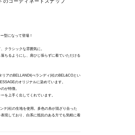
トのコーディネートスナップ
カラー型になって登場！
て、クラシックな雰囲気に。
し落ちるようにし、肩ひじ張らずに着ていただける
アのBELLANDI(べランディ)社のBEL&COとい
ESSAGEのオリジナルに染めています。
いのが特徴。
ラーを上手く出してくれています。
レティンテ)社の生地を使用。多色の糸が混ざり合った
を表現しており、白系に抵抗のある方でも気軽に着